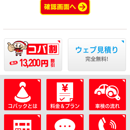
ウェブ見積り
13,200
完全無料!
円
コバックとは
料金＆プラン
車検の流れ